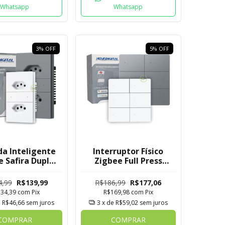
Whatsapp
Whatsapp
3
%
OFF
5
%
OFF
a Inteligente
Interruptor Físico
e Safira Dupla
Zigbee Full Press
e Embutir
Safira Novadigital
digital Tuya
4x4 de 6 Botões
4,99
R$139,99
R$186,99
R$177,06
134,39
com
Pix
R$169,98
com
Pix
e
R$46,66
sem juros
3
x de
R$59,02
sem juros
COMPRAR
COMPRAR