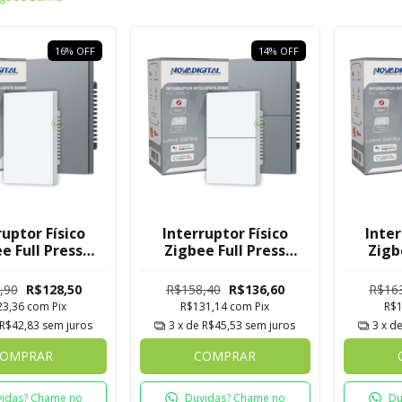
16
%
OFF
14
%
OFF
ruptor Físico
Interruptor Físico
Inter
e Full Press
Zigbee Full Press
Zigb
 Novadigital 1
Safira Novadigital 2
Safira
Botão
Botões
,90
R$128,50
R$158,40
R$136,60
R$16
23,36
com
Pix
R$131,14
com
Pix
R$
R$42,83
sem juros
3
x de
R$45,53
sem juros
3
x d
OMPRAR
COMPRAR
idas? Chame no
Duvidas? Chame no
Du