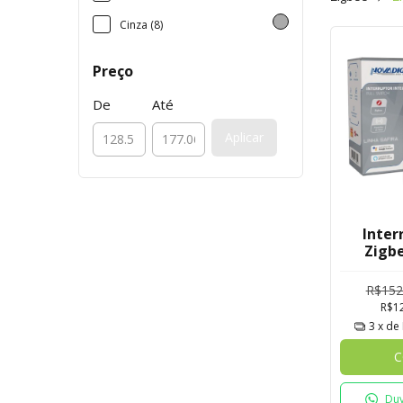
Cinza (8)
Preço
De
Até
Aplicar
Inter
Zigbe
Safira
R$152
R$1
3
x de
C
Duv