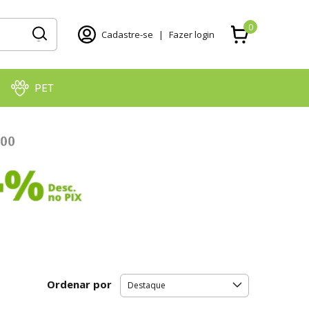
0
Cadastre-se
|
Fazer login
PET
Ordenar por