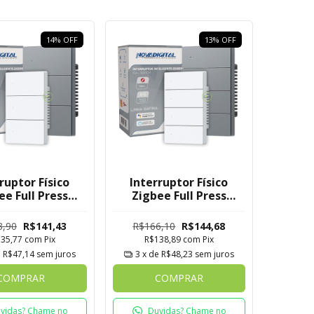
14
%
OFF
13
%
OFF
ruptor Físico
Interruptor Físico
ee Full Press
Zigbee Full Press
 Novadigital 3
Safira Novadigital 4
Botões
Botões
3,90
R$141,43
R$166,10
R$144,68
135,77
com
Pix
R$138,89
com
Pix
e
R$47,14
sem juros
3
x de
R$48,23
sem juros
COMPRAR
COMPRAR
vidas? Chame no
Duvidas? Chame no