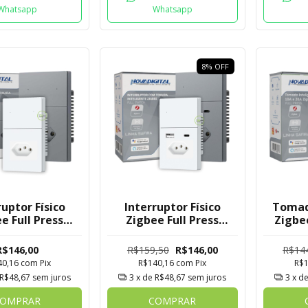
Whatsapp
Whatsapp
8
%
OFF
ruptor Físico
Interruptor Físico
Tomad
e Full Press
Zigbee Full Press
Zigbe
 Novadigital 2
Safira Novadigital 1
D
s com Tomada
Botão com Tomada +
Nova
R$146,00
R$159,50
R$146,00
R$14
USB C
40,16
com
Pix
R$140,16
com
Pix
R$
R$48,67
sem juros
3
x de
R$48,67
sem juros
3
x d
OMPRAR
COMPRAR