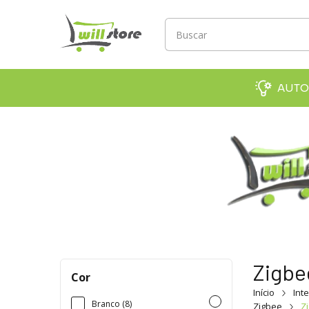
AUTO
Zigbe
Cor
Início
Int
Branco (8)
Zigbee
Z