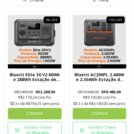
Ordenar
Filtrar
9
%
OFF
11
%
OFF
Bluetti Elite 30 V2 600W
Bluetti AC200PL 2.400W
e 288Wh Estação de
e 2.304Wh Estação de
Energia Solar Portátil
Energia Solar Expansível
R$2.499,00
R$2.269,00
R$10.646,00
R$9.480,00
R$2.178,24
com
Pix
R$9.100,80
com
Pix
3
x de
R$756,33
sem juros
3
x de
R$3.160,00
sem juros
COMPRAR
COMPRAR
Duvidas? Chame
Duvidas? Chame
no Whatsapp
no Whatsapp